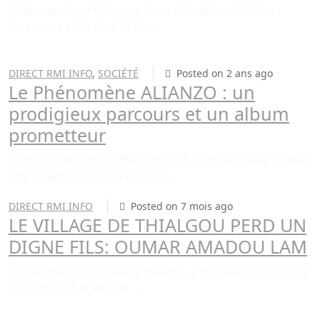
Publireportage ! Gagnez Gros et Profitez d’Offres
Exclusives avec Click Click, ..
DIRECT RMI INFO
,
SOCIÉTÉ
Posted on 2 ans ago
Le Phénomène ALIANZO : un
prodigieux parcours et un album
prometteur
Je vous présente ALIANZO, de son nom de scène, connu
officiellement sous le nom de ..
DIRECT RMI INFO
Posted on 7 mois ago
LE VILLAGE DE THIALGOU PERD UN
DIGNE FILS: OUMAR AMADOU LAM
Un baobab est tombé et thialgou a tremblé. Un colosse
s’est affaissé et des lar ..