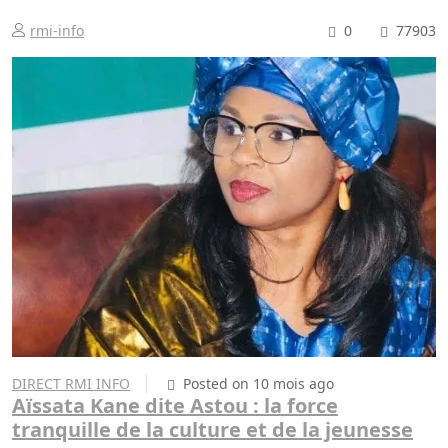
rmi-info
0
77903
DIRECT RMI INFO
Posted on 10 mois ago
Aïssata Kane dite Astou : la force
tranquille de la culture et de la jeunesse