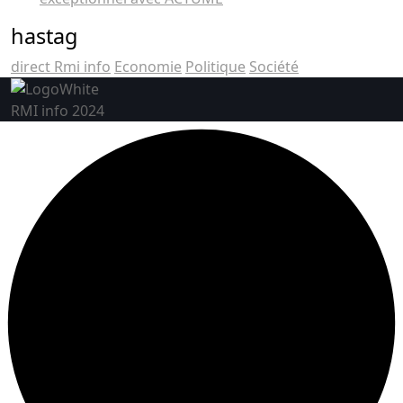
hastag
direct Rmi info
Economie
Politique
Société
RMI info 2024