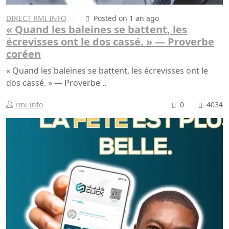
DIRECT RMI INFO
Posted on 1 an ago
« Quand les baleines se battent, les
écrevisses ont le dos cassé. » — Proverbe
coréen
« Quand les baleines se battent, les écrevisses ont le
dos cassé. » — Proverbe ..
rmi-info
0
4034