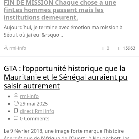
FIN DE MISSION Chaque chose a une
finLes hommes passent mais les
institutions demeurent.
Aujourd’hui, je termine avec émotion ma mission à
Séoul, où jai eu l&rsquo ..
rmi-info
0
15963
GTA : l’opportunité historique que la
Mauritanie et le Sénégal auraient pu
saisir autrement
rmi-info
29 mai 2025
direct Rmi info
0 Comments
Le 9 février 2018, une image forte marque l’histoire
énergétique de l’Afrique de l’Ouest : à Nouakchott, les