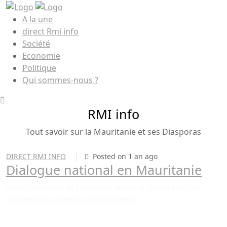
A la une
direct Rmi info
Société
Economie
Politique
Qui sommes-nous ?
RMI info
Tout savoir sur la Mauritanie et ses Diasporas
DIRECT RMI INFO
Posted on 1 an ago
Dialogue national en Mauritanie
Avant, pendant et sûrement après le Ramadan, on
continuera de nous rebattre les or ..