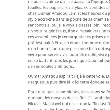
ne puis savoir ce qu’il se passait à l’époque. 
feuilles, les papiers, les stylos, ce sont des 
chez Oumar Amadou Lam et les heures où je 
stylo accroché dans la poche de sa chemise ét
rencontrais, où je le voyais d’assez loin, r
un sourire généreux, il se dirigeait vers u
ces assemblées je remarquais ses prises de 
prédestinait à être, en étant l’homme qu’on 
d’un homme bon, une personne bien qui aspir
vivre pour servir, vivre pour être utile, viv
en se battant tous les jours que Dieu fait
de ses nobles ambitions.
Oumar Amadou aspirait déjà à cette voie. Et
desquels je puis dire lá dès cette époque se pr
Pour dire que les ambitions, les visions se f
donnant les moyens de ses fins. Ici l’ambiti
Nicolas Machiavel qui disait que la “fin justi
trajectoire des hommes comme le digne fils 