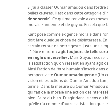
Si j’ai à classer Oumar amadou dans l’ordre d
belles œuvres, il est dans cette catégorie d’
de se servir
”. Ce qui me renvoie à ces thèses
morale kantienne et de guyau. En cela que l
Kant pose comme exigence morale dans l’ordr
doit être quelque chose de désintéressé. En
certain retour de notre geste. Juste une simp
célèbre maxim «
agit toujours de telle sor
en règle universelle
« . Mais Guyau récuse l
la satisfaction qu’on ressent en ayant agit d
Ainsi l’action de l’être humain s’inscrit dans
perspectiviste
Oumar amadouyenne
(Un c
vision et les actions de Oumar Amadou Lam) 
terme. Dans la mesure où Oumar Amadou s’i
qui fait de la morale une action désintéress
bien. Faire du bien. Et agir dans le sens du 
qu’elle n’a comme d’autre satisfaction que l