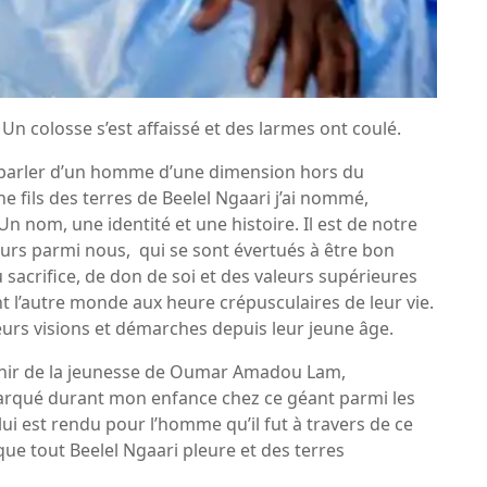
Un colosse s’est affaissé et des larmes ont coulé.
r parler d’un homme d’une dimension hors du
fils des terres de Beelel Ngaari j’ai nommé,
Un nom, une identité et une histoire. Il est de notre
rs parmi nous, qui se sont évertués à être bon
 sacrifice, de don de soi et des valeurs supérieures
int l’autre monde aux heure crépusculaires de leur vie.
eurs visions et démarches depuis leur jeune âge.
enir de la jeunesse de Oumar Amadou Lam,
arqué durant mon enfance chez ce géant parmi les
i est rendu pour l’homme qu’il fut à travers de ce
que tout Beelel Ngaari pleure et des terres