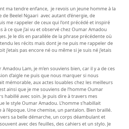
ant ma tendre enfance, je revois un jeune homme à la
se de Beelel Ngaari avec autant d’énergie, de
uis me rappeler de ceux qui l’ont précédé et inspiré
tiens à ce que j’ai vu et observé chez Oumar Amadou
s. Je le dis en parallèle de la phrase précédente où
entendu les récits mais dont je ne puis me rappeler de
t j’etais pas encore né ou même si je suis né j’etais
Amadou Lam, je m’en souviens bien, car il y a de ces
vision d’aigle ne puis que nous marquer si nous
t mémorable, aux actes louables chez les meilleurs
c’est ainsi que je me souviens de l’homme Oumar
habillé avec soin. Je puis dire à travers mes
poque le style Oumar Amadou. L’homme s’habillait
 l’époque. Une chemise, un pantalon. Bien braillé.
 travers sa belle démarche, un corps déambulant et
 souvent avec des feuilles, des cahiers et un stylo. Je