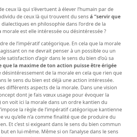
e ceux là qui s’évertuent à élever l’humain par de
individu de ceux là qui trouvent du sens
á “servir que
 dialectiques en philosophie dans l’ordre de la
a morale est elle intéressée ou désintéressée ?
e de l’impératif catégorique. En cela que la morale
 agissant on ne devrait penser à un possible ou un
le satisfaction d’agir dans le sens du bien d’où sa
te que la maxime de ton action puisse être érigée
e désintéressement de la morale en cela que rien que
ans le sens du bien est déjà une action intéressée.
 ces différents aspects de la morale. Dans une vision
oncept dont je fais vœux usage pour évoquer la
on voit ici la morale dans un ordre kantien du
mpose la règle de l’impératif catégorique kantienne
ée vu qu’elle n’a comme finalité que de produire du
bien. Et c’est si exigeant dans le sens du bien commun
e but en lui-même. Même si on l’analyse dans le sens