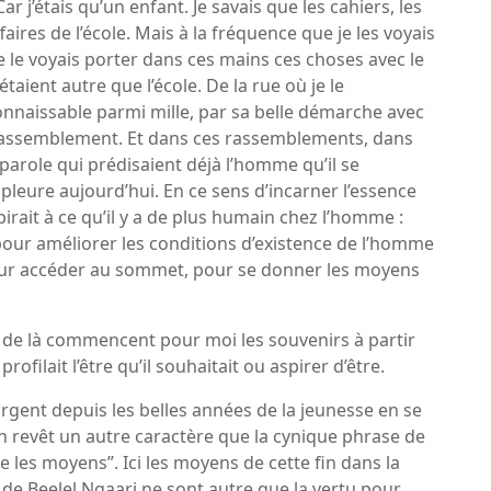
Car j’étais qu’un enfant. Je savais que les cahiers, les
affaires de l’école. Mais à la fréquence que je les voyais
le voyais porter dans ces mains ces choses avec le
aient autre que l’école. De la rue où je le
econnaissable parmi mille, par sa belle démarche avec
n rassemblement. Et dans ces rassemblements, dans
parole qui prédisaient déjà l’homme qu’il se
pleure aujourd’hui. En ce sens d’incarner l’essence
ait à ce qu’il y a de plus humain chez l’homme :
re pour améliorer les conditions d’existence de l’homme
 pour accéder au sommet, pour se donner les moyens
 de là commencent pour moi les souvenirs à partir
ofilait l’être qu’il souhaitait ou aspirer d’être.
orgent depuis les belles années de la jeunesse en se
on revêt un autre caractère que la cynique phrase de
fie les moyens”. Ici les moyens de cette fin dans la
de Beelel Ngaari ne sont autre que la vertu pour