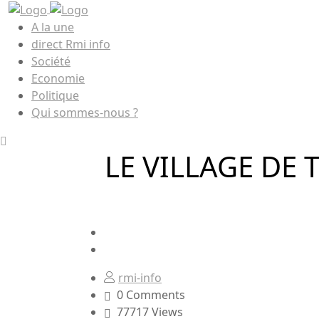
A la une
direct Rmi info
Société
Economie
Politique
Qui sommes-nous ?
LE VILLAGE DE
rmi-info
0 Comments
77717 Views