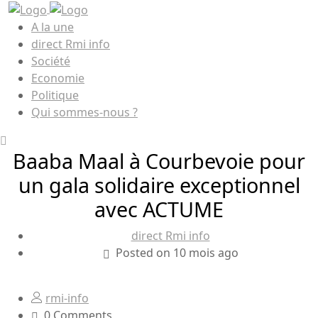
A la une
direct Rmi info
Société
Economie
Politique
Qui sommes-nous ?
Baaba Maal à Courbevoie pour
un gala solidaire exceptionnel
avec ACTUME
direct Rmi info
Posted on 10 mois ago
rmi-info
0 Comments