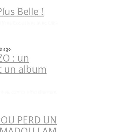
Plus Belle !
ffres Exclusives avec Click
s ago
O : un
t un album
ène, connu officiellement
GOU PERD UN
 AMADOU LAM