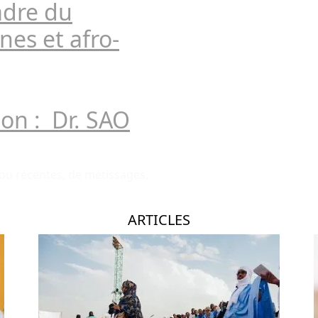
adre du
ines et afro-
on : Dr. SAO
s ou récentes, de métissages,
ARTICLES