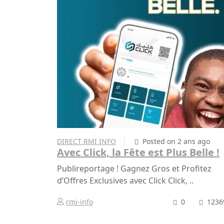
DIRECT RMI INFO
Posted on 2 ans ago
Avec Click, la Fête est Plus Belle !
Publireportage ! Gagnez Gros et Profitez
d’Offres Exclusives avec Click Click, ..
rmi-info
0
1236