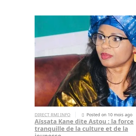
DIRECT RMI INFO
Posted on 10 mois ago
Aïssata Kane dite Astou : la force
tranquille de la culture et de la
jeunesse