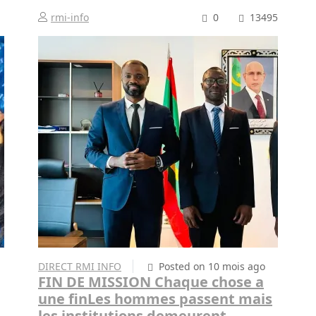
rmi-info
0
13495
DIRECT RMI INFO
Posted on 10 mois ago
FIN DE MISSION Chaque chose a
une finLes hommes passent mais
les institutions demeurent.