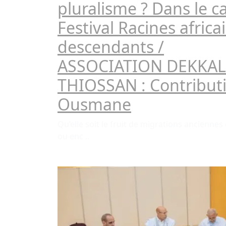
pluralisme ? Dans le c
Festival Racines africa
descendants /
ASSOCIATION DEKKAL
THIOSSAN : Contributi
Ousmane
Qu’elle soit le fruit de migrations ancienne
ou enc ..