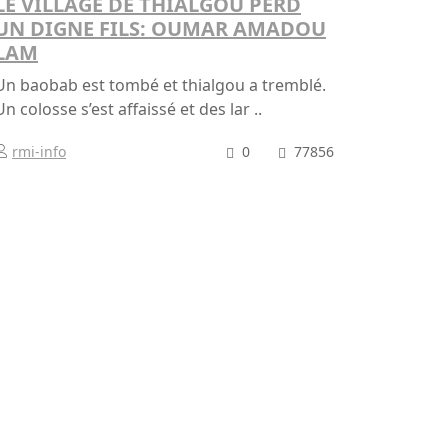
LE VILLAGE DE THIALGOU PERD
UN DIGNE FILS: OUMAR AMADOU
LAM
Un baobab est tombé et thialgou a tremblé.
Un colosse s’est affaissé et des lar ..
rmi-info
0
77856