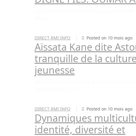
Un baobab est tombé et thialgou a tremblé. U
des lar ..
DIRECT RMI INFO
Posted on 10 mois ago
Aïssata Kane dite Astou
tranquille de la culture
jeunesse
Aissata Kane est connue à l’international,
consultations sur l ..
DIRECT RMI INFO
Posted on 10 mois ago
Dynamiques multicultu
identité, diversité et