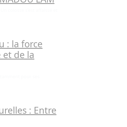
n colosse s’est affaissé et
 : la force
 et de la
 notamment pour ses
relles : Entre