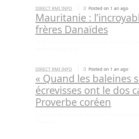
DIRECT RMI INFO
Posted on 1 an ago
Mauritanie : l’incroyab
frères Danaïdes
En Mauritanie, nous avons nos propres frère
mythologie grecq ..
DIRECT RMI INFO
Posted on 1 an ago
« Quand les baleines s
écrevisses ont le dos 
Proverbe coréen
« Quand les baleines se battent, les écreviss
Proverbe ..