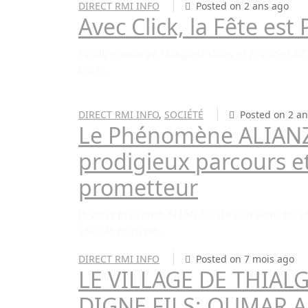
DIRECT RMI INFO
Posted on 2 ans ago
Avec Click, la Fête est 
Publireportage ! Gagnez Gros et Profitez d’O
Click, ..
DIRECT RMI INFO
,
SOCIÉTÉ
Posted on 2 an
Le Phénomène ALIANZ
prodigieux parcours e
prometteur
Je vous présente ALIANZO, de son nom de sc
sous le nom de ..
DIRECT RMI INFO
Posted on 7 mois ago
LE VILLAGE DE THIAL
DIGNE FILS: OUMAR