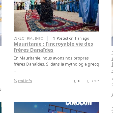
DIRECT RMI INFO
Posted on 1 an ago
Mauritanie : l’incroyable vie des
frères Danaïdes
En Mauritanie, nous avons nos propres
frères Danaïdes. Si dans la mythologie grecq
..
rmi-info
0
7305
3