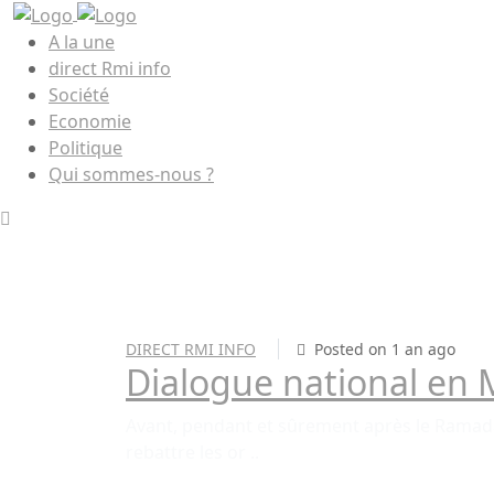
A la une
direct Rmi info
Société
Economie
Politique
Qui sommes-nous ?
DIRECT RMI INFO
Posted on 1 an ago
Dialogue national en 
Avant, pendant et sûrement après le Ramad
rebattre les or ..