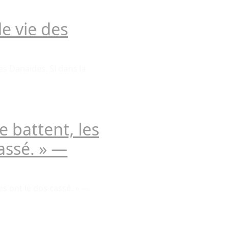
le vie des
s Danaïdes. Si dans la
e battent, les
cassé. » —
es ont le dos cassé. » —