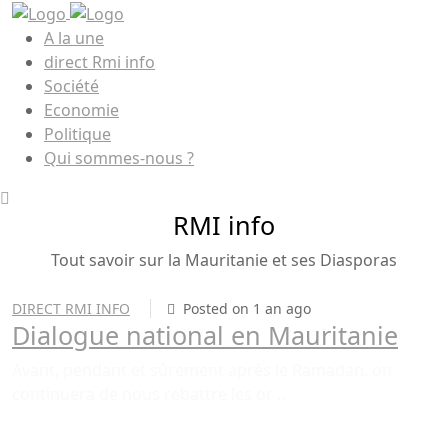
A la une
direct Rmi info
Société
Economie
Politique
Qui sommes-nous ?
RMI info
Tout savoir sur la Mauritanie et ses Diasporas
DIRECT RMI INFO
Posted on 1 an ago
Dialogue national en Mauritanie
Avant, pendant et sûrement après le Ramadan, on
continuera de nous rebattre les or ..