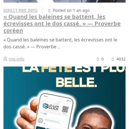
DIRECT RMI INFO
Posted on 1 an ago
« Quand les baleines se battent, les
écrevisses ont le dos cassé. » — Proverbe
coréen
« Quand les baleines se battent, les écrevisses ont le
dos cassé. » — Proverbe ..
rmi-info
0
4032