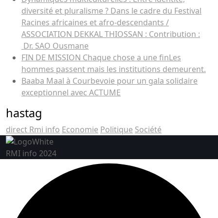
diversité et pluralisme ? Dans le cadre du Festival
Racines africaines et afro-descendants /
ASSOCIATION DEKKAL THIOSSAN : Contribution :
Dr. SAO Ousmane
FIN DE MISSION Chaque chose a une finLes
hommes passent mais les institutions demeurent.
Baaba Maal à Courbevoie pour un gala solidaire
exceptionnel avec ACTUME
hastag
direct Rmi info
Economie
Politique
Société
RMI info 2024