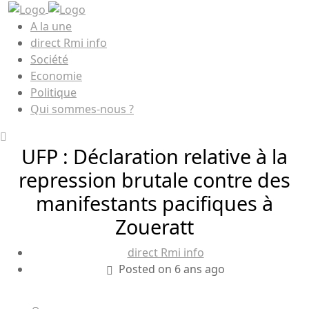
A la une
direct Rmi info
Société
Economie
Politique
Qui sommes-nous ?
UFP : Déclaration relative à la
repression brutale contre des
manifestants pacifiques à
Zoueratt
direct Rmi info
Posted on 6 ans ago