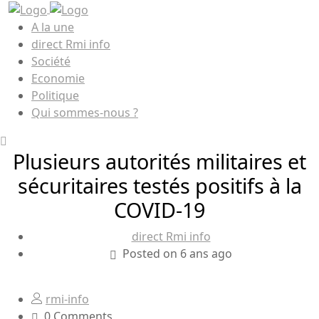
A la une
direct Rmi info
Société
Economie
Politique
Qui sommes-nous ?
Plusieurs autorités militaires et
sécuritaires testés positifs à la
COVID-19
direct Rmi info
Posted on 6 ans ago
rmi-info
0 Comments