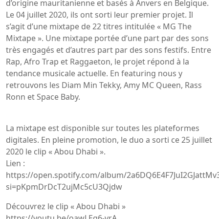
d’origine mauritanienne et basés à Anvers en Belgique.
Le 04 juillet 2020, ils ont sorti leur premier projet. Il
s’agit d’une mixtape de 22 titres intitulée « MG The
Mixtape ». Une mixtape portée d’une part par des sons
très engagés et d’autres part par des sons festifs. Entre
Rap, Afro Trap et Raggaeton, le projet répond à la
tendance musicale actuelle. En featuring nous y
retrouvons les Diam Min Tekky, Amy MC Queen, Rass
Ronn et Space Baby.
La mixtape est disponible sur toutes les plateformes
digitales. En pleine promotion, le duo a sorti ce 25 juillet
2020 le clip « Abou Dhabi ».
Lien :
https://open.spotify.com/album/2a6DQ6E4F7JuI2GJattMv
si=pKpmDrDcT2ujMc5cU3Qjdw
Découvrez le clip « Abou Dhabi »
https://youtu.be/oawLEg6-vrA