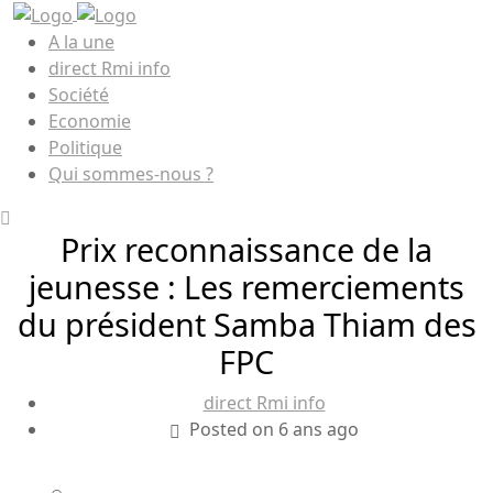
A la une
direct Rmi info
Société
Economie
Politique
Qui sommes-nous ?
Prix reconnaissance de la
jeunesse : Les remerciements
du président Samba Thiam des
FPC
direct Rmi info
Posted on 6 ans ago