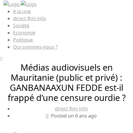
A la une
direct Rmi info
Société
Economie
Politique
Qui sommes-nous ?
Médias audiovisuels en
Mauritanie (public et privé) :
GANBANAAXUN FEDDE est-il
frappé d’une censure ourdie ?
direct Rmi info
Posted on 6 ans ago