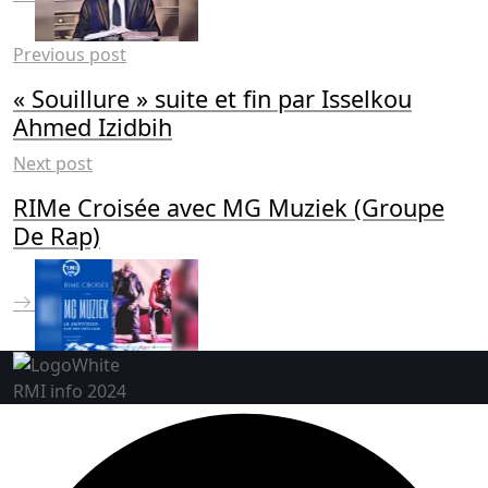
Previous post
« Souillure » suite et fin par Isselkou
Ahmed Izidbih
Next post
RIMe Croisée avec MG Muziek (Groupe
De Rap)
RMI info 2024