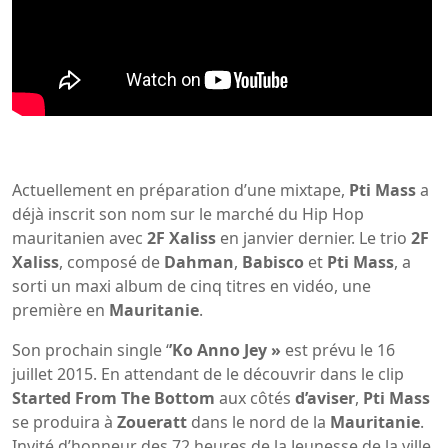
Actuellement en préparation d’une mixtape,
Pti
Mass
a
déjà inscrit son nom sur le marché du Hip Hop
mauritanien avec
2F
Xaliss
en janvier dernier. Le trio
2F
Xaliss
, composé de
Dahman
,
Babisco
et
Pti
Mass
, a
sorti un maxi album de cinq titres en vidéo, une
première en
Mauritanie
.
Son prochain single ‘
’Ko
Anno
Jey »
est prévu le 16
juillet 2015. En attendant de le découvrir dans le clip
Started
From
The
Bottom
aux côtés
d’aviser
,
Pti
Mass
se produira à
Zoueratt
dans le nord de la
Mauritanie
.
Invité d’honneur des 72 heures de la Jeunesse de la ville