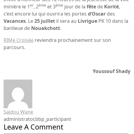
er
ème
ème
minière le 1
, 2
et 3
jour de la
fête
de
Korité
,
c’est encore lui qui ouvrira les portes
d’Oscar
des
Vacances
. Le
25
juillet
il sera au
Livrigue
PK 10 dans la
banlieue de
Nouakchott
.
RIMe Croisée
reviendra prochainement sur son
parcours.
Youssouf Shady
Saidou Wane
administrator,bbp_participant
Leave A Comment