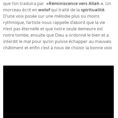
que l’on traduira par
»
Réminiscence
vers
Allah »
. Un
morceau écrit en
wolof
qui traité de la
spiritualité
.
D’une voix posée sur une mélodie plus ou moins
rythmique, l’artiste nous rappelle d’abord que la vie
n’est pas éternelle et que notre seule demeure est
notre tombe, ensuite que Dieu a ordonné le bien et a
interdit le mal pour qu’on puisse échapper au mauvais
châtiment et enfin c’est à nous de choisir la bonne voix