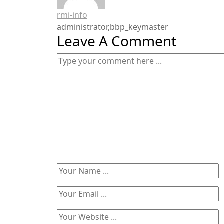
rmi-info
administrator,bbp_keymaster
Leave A Comment