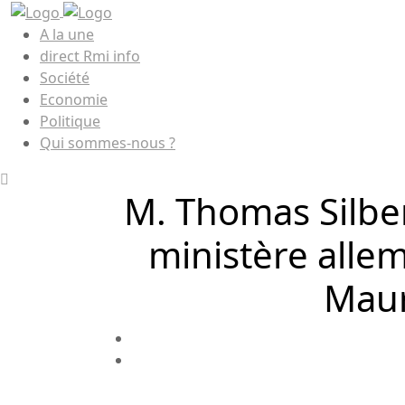
A la une
direct Rmi info
Société
Economie
Politique
Qui sommes-nous ?
M. Thomas Silber
ministère allem
Maur