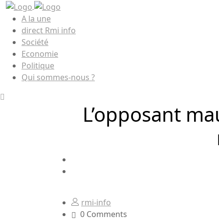
A la une
direct Rmi info
Société
Economie
Politique
Qui sommes-nous ?
L’opposant ma
rmi-info
0 Comments