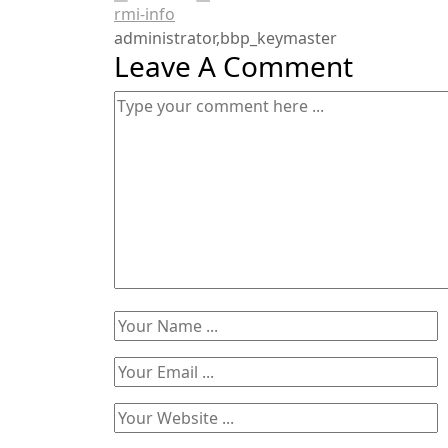
rmi-info
administrator,bbp_keymaster
Leave A Comment