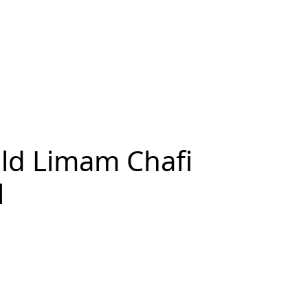
ld Limam Chafi
l