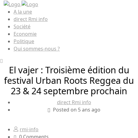
A la une
direct Rmi info
Société
Economie
Politique
Qui sommes-nous ?
El vajer : Troisième édition du
festival Urban Roots Reggea du
23 & 24 septembre prochain
direct Rmi info
Posted on 5 ans ago
rmi-info
0 Comments