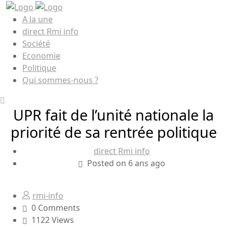
A la une
direct Rmi info
Société
Economie
Politique
Qui sommes-nous ?
UPR fait de l’unité nationale la
priorité de sa rentrée politique
direct Rmi info
Posted on 6 ans ago
rmi-info
0 Comments
1122 Views