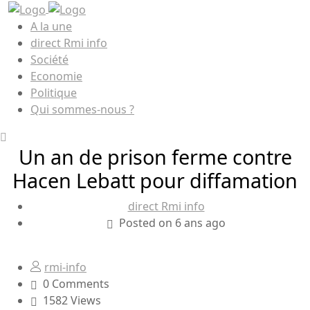
A la une
direct Rmi info
Société
Economie
Politique
Qui sommes-nous ?
Un an de prison ferme contre
Hacen Lebatt pour diffamation
direct Rmi info
Posted on 6 ans ago
rmi-info
0 Comments
1582 Views