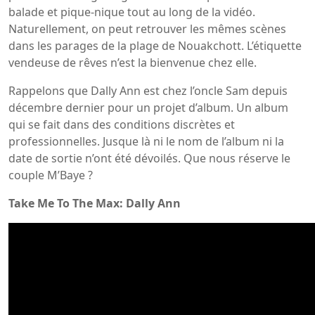
balade et pique-nique tout au long de la vidéo.
Naturellement, on peut retrouver les mêmes scènes
dans les parages de la plage de Nouakchott. L’étiquette
vendeuse de rêves n’est la bienvenue chez elle.
Rappelons que Dally Ann est chez l’oncle Sam depuis
décembre dernier pour un projet d’album. Un album
qui se fait dans des conditions discrètes et
professionnelles. Jusque là ni le nom de l’album ni la
date de sortie n’ont été dévoilés. Que nous réserve le
couple M’Baye ?
Take Me To The Max: Dally Ann