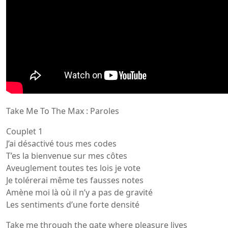
Take Me To The Max : Paroles
Couplet 1
J’ai désactivé tous mes codes
T’es la bienvenue sur mes côtes
Aveuglement toutes tes lois je vote
Je tolérerai même tes fausses notes
Amène moi là où il n’y a pas de gravité
Les sentiments d’une forte densité
Take me through the gate where pleasure lives