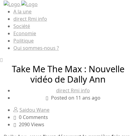
A la une
direct Rmi info
Société
Economie
Politique
Qui sommes-nous ?
Take Me The Max : Nouvelle
vidéo de Dally Ann
direct Rmi info
Posted on 11 ans ago
Saidou Wane
0 Comments
2090 Views