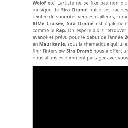
Wolof
etc. L’artiste ne se fixe pas non pl
musique de
Sira Dramé
puise ses racines
teintée de sonorités venues d’ailleurs, co
RIMe Croisée
,
Sira Dramé
est également
comme le
Rap
. On espère alors retrouve
avancé et prévu pour le début de l’année
2
en
Mauritanie
, sous la thématique qui lui e
finir l’interview
Sira Dramé
nous a offert u
nous allons évidemment partager avec vous, r