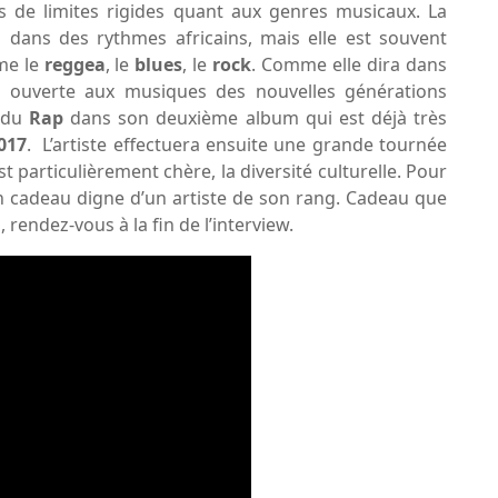
us de limites rigides quant aux genres musicaux. La
 dans des rythmes africains, mais elle est souvent
mme le
reggea
, le
blues
, le
rock
. Comme elle dira dans
 ouverte aux musiques des nouvelles générations
r du
Rap
dans son deuxième album qui est déjà très
017
. L’artiste effectuera ensuite une grande tournée
st particulièrement chère, la diversité culturelle. Pour
n cadeau digne d’un artiste de son rang. Cadeau que
endez-vous à la fin de l’interview.