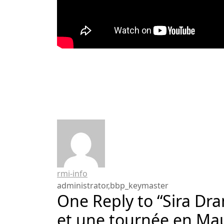
rmi-info
administrator,bbp_keymaster
One Reply to “Sira Dr
et une tournée en Mau