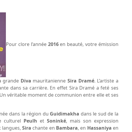
Pour clore l’année
2016
en beauté, votre émission
la grande
Diva
mauritanienne
Sira Dramé
. L’artiste a
nte dans sa carrière. En effet Sira Dramé a feté ses
 Un véritable moment de communion entre elle et ses
t née dans la région du
Guidimakha
dans le sud de la
e culturel
Peulh
et
Soninké
, mais son expression
x langues,
Sira
chante en
Bambara
, en
Hassaniya
en