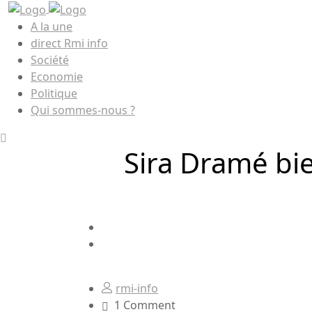
A la une
direct Rmi info
Société
Economie
Politique
Qui sommes-nous ?
Sira Dramé bi
rmi-info
1 Comment