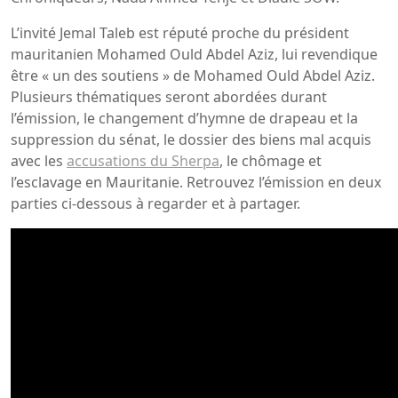
L’invité Jemal Taleb est réputé proche du président
mauritanien Mohamed Ould Abdel Aziz, lui revendique
être « un des soutiens » de Mohamed Ould Abdel Aziz.
Plusieurs thématiques seront abordées durant
l’émission, le changement d’hymne de drapeau et la
suppression du sénat, le dossier des biens mal acquis
avec les
accusations du Sherpa
, le chômage et
l’esclavage en Mauritanie. Retrouvez l’émission en deux
parties ci-dessous à regarder et à partager.