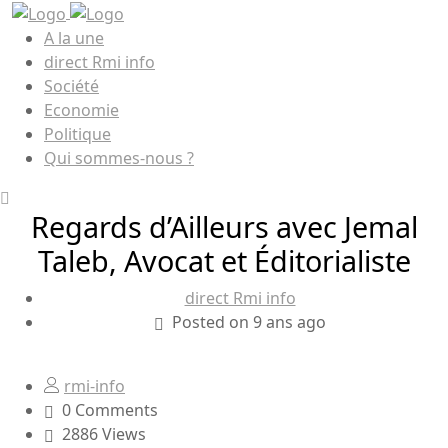
A la une
direct Rmi info
Société
Economie
Politique
Qui sommes-nous ?
Regards d’Ailleurs avec Jemal
Taleb, Avocat et Éditorialiste
direct Rmi info
Posted on 9 ans ago
rmi-info
0 Comments
2886 Views