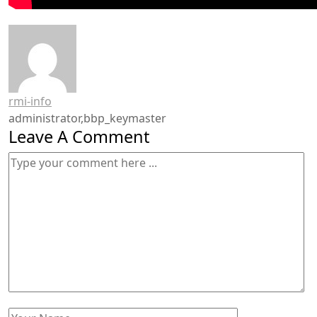
rmi-info
administrator,bbp_keymaster
Leave A Comment