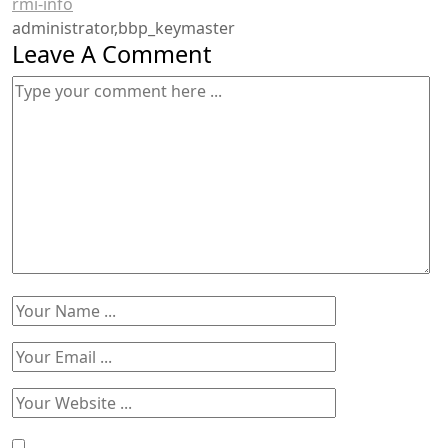
rmi-info
administrator,bbp_keymaster
Leave A Comment