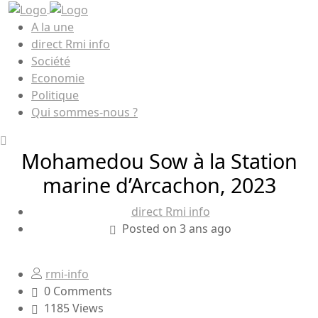
A la une
direct Rmi info
Société
Economie
Politique
Qui sommes-nous ?
Mohamedou Sow à la Station
marine d’Arcachon, 2023
direct Rmi info
Posted on 3 ans ago
rmi-info
0 Comments
1185 Views