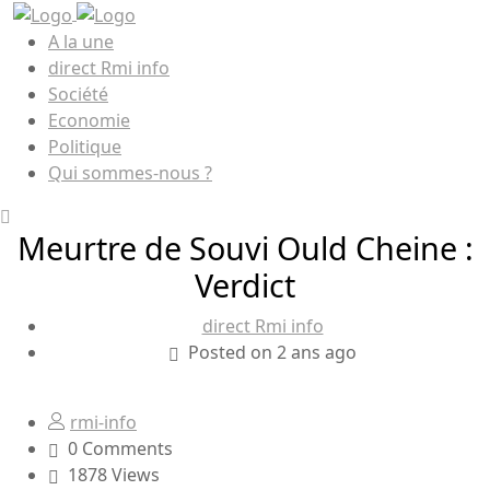
A la une
direct Rmi info
Société
Economie
Politique
Qui sommes-nous ?
Meurtre de Souvi Ould Cheine :
Verdict
direct Rmi info
Posted on 2 ans ago
rmi-info
0 Comments
1878 Views