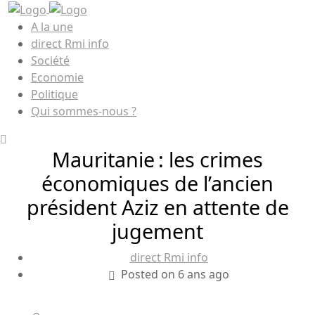
A la une
direct Rmi info
Société
Economie
Politique
Qui sommes-nous ?
Mauritanie : les crimes
économiques de l’ancien
président Aziz en attente de
jugement
direct Rmi info
Posted on 6 ans ago