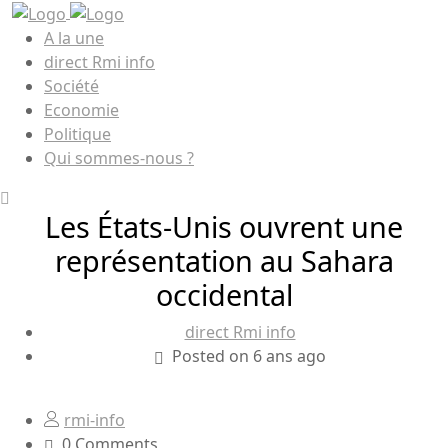
A la une
direct Rmi info
Société
Economie
Politique
Qui sommes-nous ?
Les États-Unis ouvrent une
représentation au Sahara
occidental
direct Rmi info
Posted on 6 ans ago
rmi-info
0 Comments