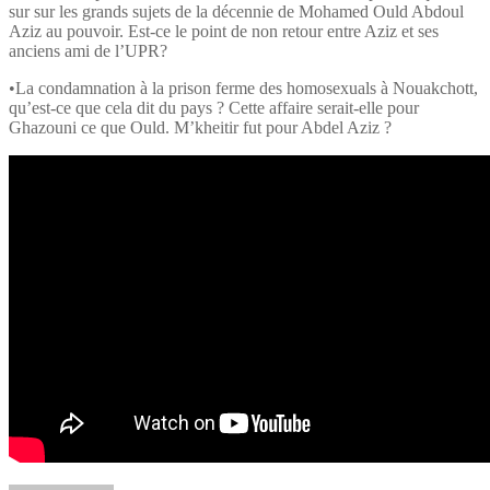
sur sur les grands sujets de la décennie de Mohamed Ould Abdoul
Aziz au pouvoir. Est-ce le point de non retour entre Aziz et ses
anciens ami de l’UPR?
•La condamnation à la prison ferme des homosexuals à Nouakchott,
qu’est-ce que cela dit du pays ? Cette affaire serait-elle pour
Ghazouni ce que Ould. M’kheitir fut pour Abdel Aziz ?