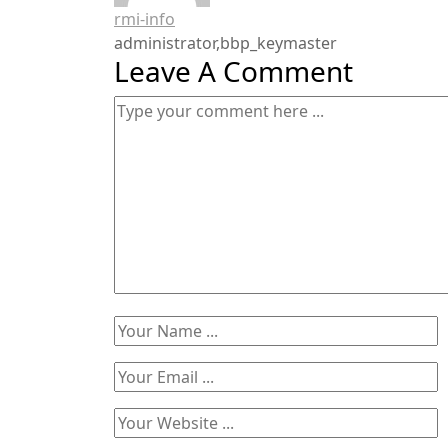
rmi-info
administrator,bbp_keymaster
Leave A Comment