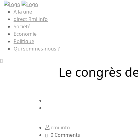
A la une
direct Rmi info
Société
Economie
Politique
Qui sommes-nous ?
Le congrès de
rmi-info
0 Comments