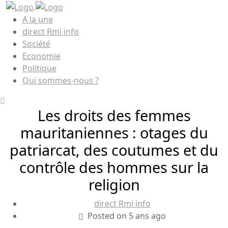
A la une
direct Rmi info
Société
Economie
Politique
Qui sommes-nous ?
Les droits des femmes
mauritaniennes : otages du
patriarcat, des coutumes et du
contrôle des hommes sur la
religion
direct Rmi info
Posted on 5 ans ago