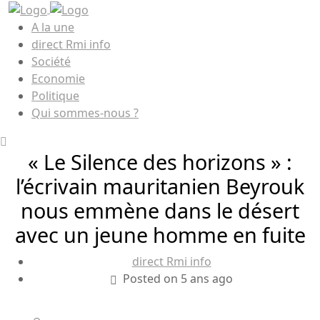
A la une
direct Rmi info
Société
Economie
Politique
Qui sommes-nous ?
« Le Silence des horizons » :
l’écrivain mauritanien Beyrouk
nous emmène dans le désert
avec un jeune homme en fuite
direct Rmi info
Posted on 5 ans ago