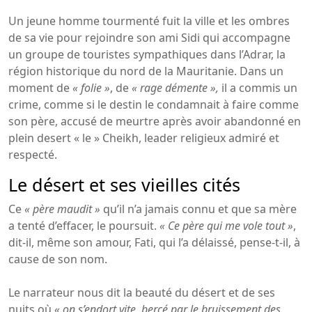
Un jeune homme tourmenté fuit la ville et les ombres
de sa vie pour rejoindre son ami Sidi qui accompagne
un groupe de touristes sympathiques dans l’Adrar, la
région historique du nord de la Mauritanie. Dans un
moment de
« folie »
, de
« rage démente »,
il a commis un
crime, comme si le destin le condamnait à faire comme
son père, accusé de meurtre après avoir abandonné en
plein desert « le » Cheikh, leader religieux admiré et
respecté.
Le désert et ses vieilles cités
Ce
« père maudit »
qu’il n’a jamais connu et que sa mère
a tenté d’effacer, le poursuit.
« Ce père qui me vole tout »
,
dit-il, même son amour, Fati, qui l’a délaissé, pense-t-il, à
cause de son nom.
Le narrateur nous dit la beauté du désert et de ses
nuits où
« on s’endort vite, bercé par le bruissement des