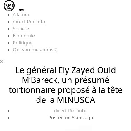
A la une
direct Rmi info
Société
Economie
Politique
Qui sommes-nous ?
Le général Ely Zayed Ould
M’Bareck, un présumé
tortionnaire proposé à la tête
de la MINUSCA
direct Rmi info
Posted on 5 ans ago