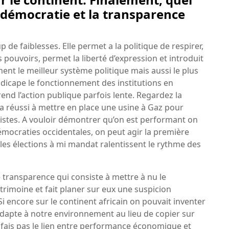
a démocratie et la transparence
de faiblesses. Elle permet a la politique de respirer,
 pouvoirs, permet la liberté d’expression et introduit
ment le meilleur système politique mais aussi le plus
 handicape le fonctionnement des institutions en
end l’action publique parfois lente. Regardez la
e a réussi à mettre en place une usine à Gaz pour
uristes. A vouloir démontrer qu’on est performant on
émocraties occidentales, on peut agir la première
es élections à mi mandat ralentissent le rythme des
 transparence qui consiste à mettre à nu le
atrimoine et fait planer sur eux une suspicion
i encore sur le continent africain on pouvait inventer
’adapte à notre environnement au lieu de copier sur
ne fais pas le lien entre performance économique et