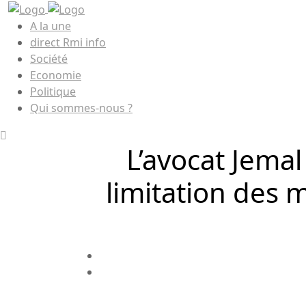
A la une
direct Rmi info
Société
Economie
Politique
Qui sommes-nous ?
L’avocat Jemal
limitation des 