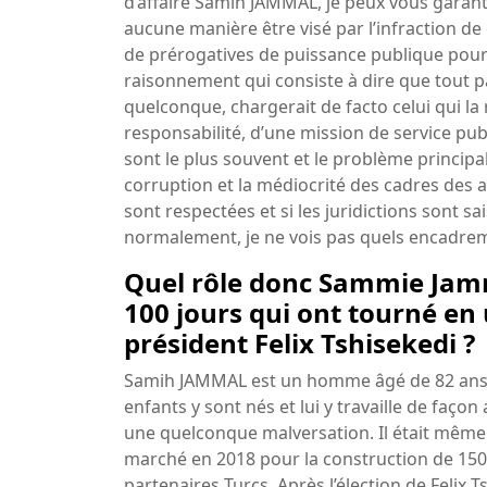
d’affaire Samih JAMMAL, je peux vous garantir
aucune manière être visé par l’infraction de
de prérogatives de puissance publique pour 
raisonnement qui consiste à dire que tout 
quelconque, chargerait de facto celui qui la 
responsabilité, d’une mission de service pub
sont le plus souvent et le problème principa
corruption et la médiocrité des cadres des ad
sont respectées et si les juridictions sont sa
normalement, je ne vois pas quels encadrem
Quel rôle donc Sammie Jamma
100 jours qui ont tourné en
président Felix Tshisekedi ?
Samih JAMMAL est un homme âgé de 82 ans. I
enfants y sont nés et lui y travaille de façon
une quelconque malversation. Il était même
marché en 2018 pour la construction de 1500
partenaires Turcs. Après l’élection de Felix T