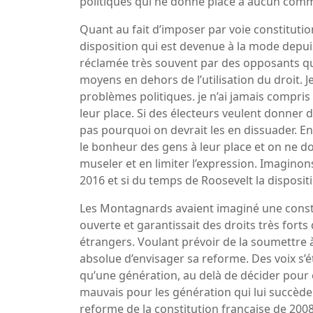
politiques qui ne donne place à aucun com
Quant au fait d’imposer par voie constituti
disposition qui est devenue à la mode depuis
réclamée très souvent par des opposants qui
moyens en dehors de l’utilisation du droit. Je
problèmes politiques. je n’ai jamais compri
leur place. Si des électeurs veulent donner d
pas pourquoi on devrait les en dissuader. En
le bonheur des gens à leur place et on ne do
museler et en limiter l’expression. Imaginons
2016 et si du temps de Roosevelt la dispositio
Les Montagnards avaient imaginé une consti
ouverte et garantissait des droits très fort
étrangers. Voulant prévoir de la soumettre à
absolue d’envisager sa reforme. Des voix s’é
qu’une génération, au delà de décider pour 
mauvais pour les génération qui lui succède
reforme de la constitution française de 2008,