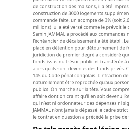
de construction des maisons, il a été impres
construction de 3000 logements supplémentair
commande faite, un acompte de 3% (soit 2,6 
millions) lui a été versé comme le prévoit l
Samih JAMMAL a procédé aux commandes néc
l’échéancier de décaissement a été établi. Le 
placé en détention pour détournement de fo
juridiction de premier degré a considéré qu
fonds issus du trésor public et transférée à
alors qu’ils sont devenus des fonds privés. Ce
145 du Code pénal congolais. L’infraction d
naturellement être reprochée qu’aux person
publics. On marche sur la tête. Vous comp
affaire dont on craint qu’il en soit devenu 
qui n’est ni ordonnateur des dépenses ni sig
JAMMAL n’ont jamais dépassé le cadre strict 
le contrat en question a précédé la prise d
De tels procès font légion s