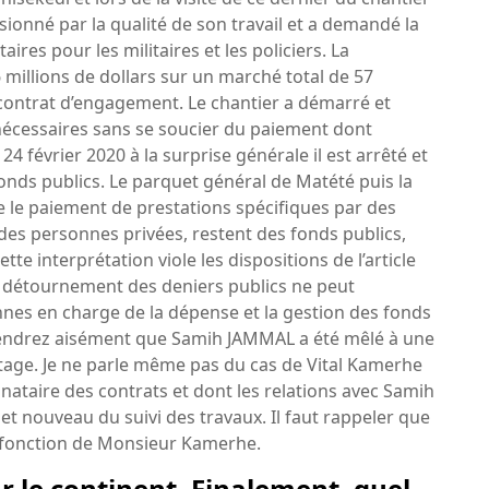
sionné par la qualité de son travail et a demandé la
es pour les militaires et les policiers. La
millions de dollars sur un marché total de 57
e contrat d’engagement. Le chantier a démarré et
essaires sans se soucier du paiement dont
24 février 2020 à la surprise générale il est arrêté et
nds publics. Le parquet général de Matété puis la
e le paiement de prestations spécifiques par des
 des personnes privées, restent des fonds publics,
tte interprétation viole les dispositions de l’article
e détournement des deniers publics ne peut
nes en charge de la dépense et la gestion des fonds
rendrez aisément que Samih JAMMAL a été mêlé à une
l’otage. Je ne parle même pas du cas de Vital Kamerhe
nataire des contrats et dont les relations avec Samih
et nouveau du suivi des travaux. Il faut rappeler que
e fonction de Monsieur Kamerhe.
ur le continent. Finalement, quel