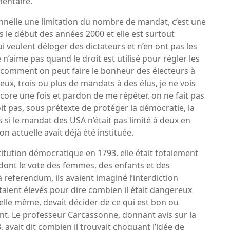
mentaire.
onnelle une limitation du nombre de mandat, c’est une
 le début des années 2000 et elle est surtout
 veulent déloger des dictateurs et n’en ont pas les
 n’aime pas quand le droit est utilisé pour régler les
s comment on peut faire le bonheur des électeurs à
eux, trois ou plus de mandats à des élus, je ne vois
core une fois et pardon de me répéter, on ne fait pas
it pas, sous prétexte de protéger la démocratie, la
 si le mandat des USA n’était pas limité à deux en
n actuelle avait déjà été instituée.
tution démocratique en 1793. elle était totalement
s dont le vote des femmes, des enfants et des
 referendum, ils avaient imaginé l’interdiction
taient élevés pour dire combien il était dangereux
elle même, devait décider de ce qui est bon ou
nt. Le professeur Carcassonne, donnant avis sur la
 avait dit combien il trouvait choquant l’idée de