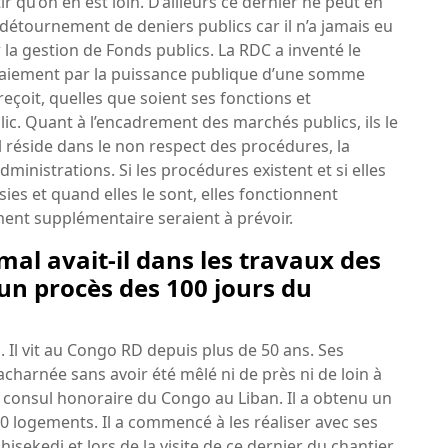
 qu’on en est loin. D’ailleurs ce dernier ne peut en
 détournement de deniers publics car il n’a jamais eu
la gestion de Fonds publics. La RDC a inventé le
paiement par la puissance publique d’une somme
reçoit, quelles que soient ses fonctions et
lic. Quant à l’encadrement des marchés publics, ils le
l réside dans le non respect des procédures, la
ministrations. Si les procédures existent et si elles
isies et quand elles le sont, elles fonctionnent
ent supplémentaire seraient à prévoir.
l avait-il dans les travaux des
 un procès des 100 jours du
l vit au Congo RD depuis plus de 50 ans. Ses
 acharnée sans avoir été mêlé ni de près ni de loin à
 consul honoraire du Congo au Liban. Il a obtenu un
 logements. Il a commencé à les réaliser avec ses
shisekedi et lors de la visite de ce dernier du chantier