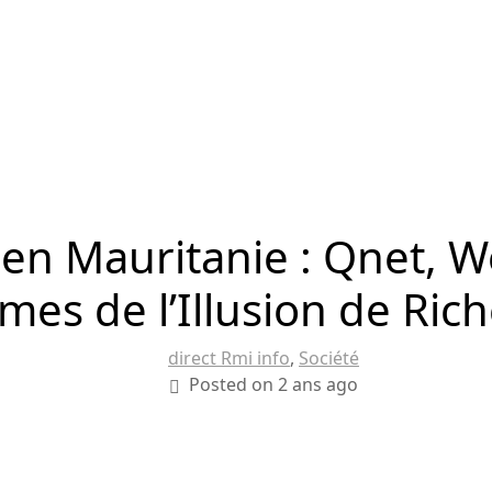
 en Mauritanie : Qnet, Wo
imes de l’Illusion de Ric
direct Rmi info
,
Société
Posted on 2 ans ago