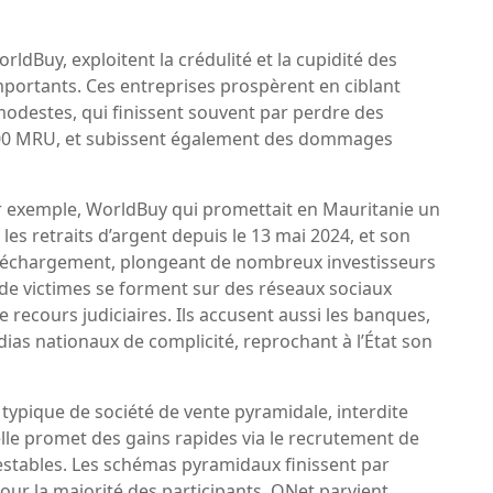
dBuy, exploitent la crédulité et la cupidité des
mportants. Ces entreprises prospèrent en ciblant
odestes, qui finissent souvent par perdre des
000 MRU, et subissent également des dommages
r exemple, WorldBuy qui promettait en Mauritanie un
es retraits d’argent depuis le 13 mai 2024, et son
éléchargement, plongeant de nombreux investisseurs
 de victimes se forment sur des réseaux sociaux
cours judiciaires. Ils accusent aussi les banques,
dias nationaux de complicité, reprochant à l’État son
pique de société de vente pyramidale, interdite
elle promet des gains rapides via le recrutement de
stables. Les schémas pyramidaux finissent par
pour la majorité des participants. QNet parvient