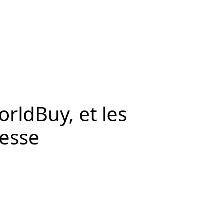
rldBuy, et les
hesse