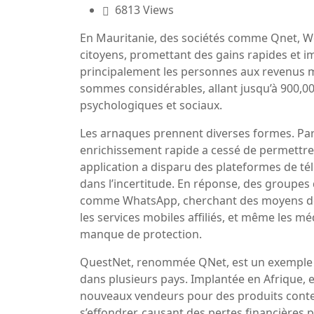
6813 Views
En Mauritanie, des sociétés comme Qnet, Worl
citoyens, promettant des gains rapides et i
principalement les personnes aux revenus m
sommes considérables, allant jusqu’à 900,
psychologiques et sociaux.
Les arnaques prennent diverses formes. Pa
enrichissement rapide a cessé de permettre l
application a disparu des plateformes de t
dans l’incertitude. En réponse, des groupes
comme WhatsApp, cherchant des moyens de re
les services mobiles affiliés, et même les mé
manque de protection.
QuestNet, renommée QNet, est un exemple ty
dans plusieurs pays. Implantée en Afrique, 
nouveaux vendeurs pour des produits conte
s’effondrer, causant des pertes financières 