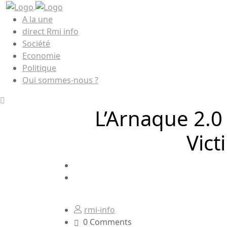
A la une
direct Rmi info
Société
Economie
Politique
Qui sommes-nous ?
L’Arnaque 2.0
Vict
rmi-info
0 Comments