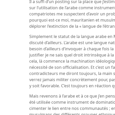
Il a suffi d’un posting sur la place que j’est
sur l’utilisation de l’arabe comme instrum
compatriotes me suspectent d’avoir un probl
pourquoi est-ce moi, mauritanien et musulma
déplorer l’extinction de la « langue de l’étra
Simplement le statut de la langue arabe en M
discuté d’ailleurs. L’arabe est une langue natio
besoin d’ailleurs d’invoquer à chaque fois la 
justifier je ne sais quel droit intrinsèque à l
cela, là commence la machination idéologique.
nécessité de son officialisation. Et c’est un
contradicteurs me diront toujours, la main s
verrez jamais militer concrètement pour, pas 
y soit favorable. C’est toujours en réaction q
Mais revenons à l’arabe et à ce que j’en pense
été utilisée comme instrument de domination,
cimenter le lien entre nos communautés ; en
musulmans des différents groupes ethniques