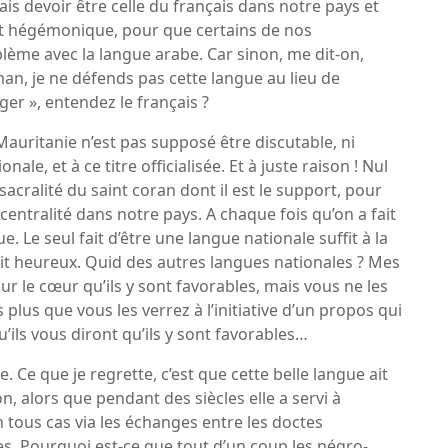
imais devoir être celle du français dans notre pays et
ent hégémonique, pour que certains de nos
ème avec la langue arabe. Car sinon, me dit-on,
n, je ne défends pas cette langue au lieu de
nger », entendez le français ?
auritanie n’est pas supposé être discutable, ni
nale, et à ce titre officialisée. Et à juste raison ! Nul
sacralité du saint coran dont il est le support, pour
a centralité dans notre pays. A chaque fois qu’on a fait
 Le seul fait d’être une langue nationale suffit à la
 fait heureux. Quid des autres langues nationales ? Mes
ur le cœur qu’ils y sont favorables, mais vous ne les
plus que vous les verrez à l’initiative d’un propos qui
u’ils vous diront qu’ils y sont favorables…
. Ce que je regrette, c’est que cette belle langue ait
 alors que pendant des siècles elle a servi à
 tous cas via les échanges entre les doctes
. Pourquoi est-ce que tout d’un coup les négro-