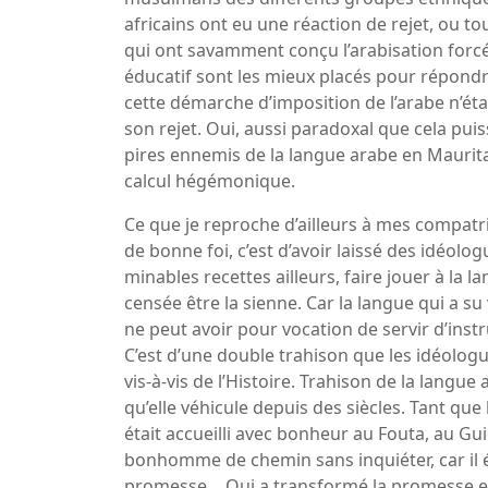
africains ont eu une réaction de rejet, ou t
qui ont savamment conçu l’arabisation forcé
éducatif sont les mieux placés pour répondre 
cette démarche d’imposition de l’arabe n’éta
son rejet. Oui, aussi paradoxal que cela puis
pires ennemis de la langue arabe en Maurita
calcul hégémonique.
Ce que je reproche d’ailleurs à mes compatr
de bonne foi, c’est d’avoir laissé des idéolog
minables recettes ailleurs, faire jouer à la l
censée être la sienne. Car la langue qui a su
ne peut avoir pour vocation de servir d’inst
C’est d’une double trahison que les idéolog
vis-à-vis de l’Histoire. Trahison de la langu
qu’elle véhicule depuis des siècles. Tant que 
était accueilli avec bonheur au Fouta, au Guid
bonhomme de chemin sans inquiéter, car il 
promesse… Qui a transformé la promesse en 