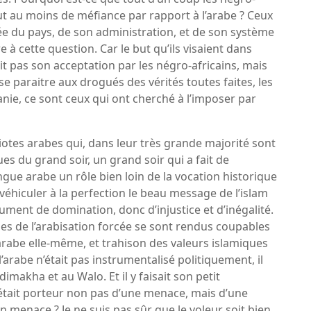
out au moins de méfiance par rapport à l’arabe ? Ceux
e du pays, de son administration, et de son système
à cette question. Car le but qu’ils visaient dans
it pas son acceptation par les négro-africains, mais
se paraitre aux drogués des vérités toutes faites, les
nie, ce sont ceux qui ont cherché à l’imposer par
iotes arabes qui, dans leur très grande majorité sont
ues du grand soir, un grand soir qui a fait de
angue arabe un rôle bien loin de la vocation historique
 véhiculer à la perfection le beau message de l’islam
rument de domination, donc d’injustice et d’inégalité.
ues de l’arabisation forcée se sont rendus coupables
e arabe elle-même, et trahison des valeurs islamiques
l’arabe n’était pas instrumentalisé politiquement, il
imakha et au Walo. Et il y faisait son petit
était porteur non pas d’une menace, mais d’une
menace ? Je ne suis pas sûr que le voleur soit bien