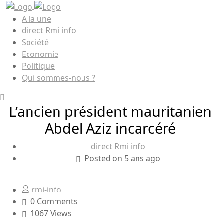
A la une
direct Rmi info
Société
Economie
Politique
Qui sommes-nous ?
L’ancien président mauritanien
Abdel Aziz incarcéré
direct Rmi info
Posted on 5 ans ago
rmi-info
0 Comments
1067 Views