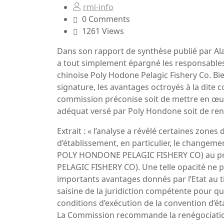
rmi-info
0 Comments
1261 Views
Dans son rapport de synthèse publié par Al
a tout simplement épargné les responsables 
chinoise Poly Hodone Pelagic Fishery Co. Bi
signature, les avantages octroyés à la dite 
commission préconise soit de mettre en œuv
adéquat versé par Poly Hondone soit de ren
Extrait : « l’analyse a révélé certaines zone
d’établissement, en particulier, le changement 
POLY HONDONE PELAGIC FISHERY CO) au pr
PELAGIC FISHERY CO). Une telle opacité ne p
importants avantages donnés par l’Etat au tit
saisine de la juridiction compétente pour qu
conditions d’exécution de la convention d’é
La Commission recommande la renégociation