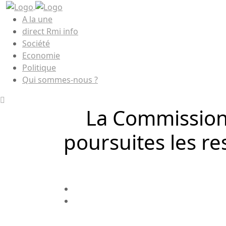
A la une
direct Rmi info
Société
Economie
Politique
Qui sommes-nous ?
La Commission
poursuites les r