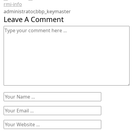
rmi-info
administrator,bbp_keymaster
Leave A Comment