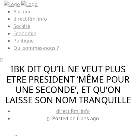
A la une
direct Rmi info
Société
Economie
Politique
Qui sommes-nous ?
IBK DIT QU’IL NE VEUT PLUS
ETRE PRESIDENT ‘MÊME POUR
UNE SECONDE’, ET QU’ON
LAISSE SON NOM TRANQUILLE
direct Rmi info
Posted on 6 ans ago