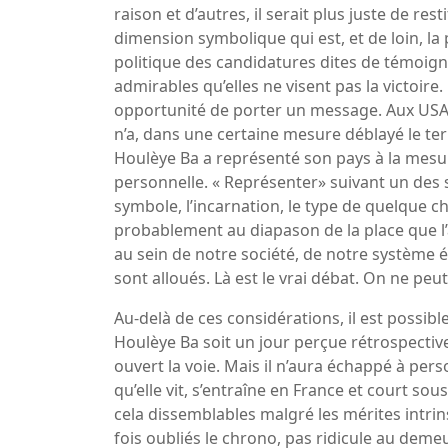
raison et d’autres, il serait plus juste de res
dimension symbolique qui est, et de loin, la 
politique des candidatures dites de témoigna
admirables qu’elles ne visent pas la victoire.
opportunité de porter un message. Aux USA, Je
n’a, dans une certaine mesure déblayé le ter
Houlèye Ba a représenté son pays à la mesur
personnelle. « Représenter» suivant un des 
symbole, l’incarnation, le type de quelque c
probablement au diapason de la place que l’
au sein de notre société, de notre système é
sont alloués. Là est le vrai débat. On ne peut
Au-delà de ces considérations, il est possib
Houlèye Ba soit un jour perçue rétrospect
ouvert la voie. Mais il n’aura échappé à per
qu’elle vit, s’entraîne en France et court sou
cela dissemblables malgré les mérites intrin
fois oubliés le chrono, pas ridicule au demeu