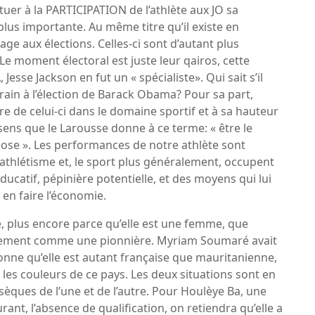
tituer à la PARTICIPATION de l’athlète aux JO sa
plus importante. Au même titre qu’il existe en
ge aux élections. Celles-ci sont d’autant plus
 Le moment électoral est juste leur qairos, cette
sse Jackson en fut un « spécialiste». Qui sait s’il
rain à l’élection de Barack Obama? Pour sa part,
e de celui-ci dans le domaine sportif et à sa hauteur
sens que le Larousse donne à ce terme: « être le
hose ». Les performances de notre athlète sont
athlétisme et, le sport plus généralement, occupent
ducatif, pépinière potentielle, et des moyens qui lui
 en faire l’économie.
le, plus encore parce qu’elle est une femme, que
ivement comme une pionnière. Myriam Soumaré avait
sonne qu’elle est autant française que mauritanienne,
s les couleurs de ce pays. Les deux situations sont en
sèques de l’une et de l’autre. Pour Houlèye Ba, une
rant, l’absence de qualification, on retiendra qu’elle a