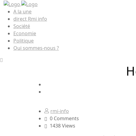
A la une
direct Rmi info
Société
Economie
Politique
Qui sommes-nous ?
H
rmi-info
0 Comments
1438 Views