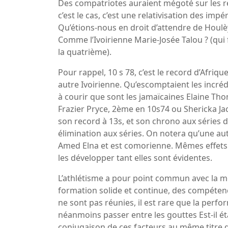
Des compatriotes auraient mégoté sur les ré
c’est le cas, c’est une relativisation des imp
Qu’étions-nous en droit d’attendre de Houlè
Comme l’Ivoirienne Marie-Josée Talou ? (qui f
la quatrième).
Pour rappel, 10 s 78, c’est le record d’Afriq
autre Ivoirienne. Qu’escomptaient les incr
à courir que sont les jamaïcaines Elaine Th
Frazier Pryce, 2ème en 10s74 ou Shericka Ja
son record à 13s, et son chrono aux séries de
élimination aux séries. On notera qu’une autr
Amed Elna et est comorienne. Mêmes effets
les développer tant elles sont évidentes.
L’athlétisme a pour point commun avec la mé
formation solide et continue, des compéten
ne sont pas réunies, il est rare que la per
néanmoins passer entre les gouttes Est-il é
conjugaison de ces facteurs au même titre qu