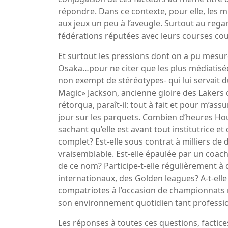
répondre. Dans ce contexte, pour elle, les mi
aux jeux un peu à l’aveugle. Surtout au rega
fédérations réputées avec leurs courses coup
Et surtout les pressions dont on a pu mesure
Osaka…pour ne citer que les plus médiatisée
non exempt de stéréotypes- qui lui servait d
Magic» Jackson, ancienne gloire des Lakers 
rétorqua, paraît-il: tout à fait et pour m’ass
jour sur les parquets. Combien d’heures Houl
sachant qu’elle est avant tout institutrice 
complet? Est-elle sous contrat à milliers de
vraisemblable. Est-elle épaulée par un coach
de ce nom? Participe-t-elle régulièrement à 
internationaux, des Golden leagues? A-t-ell
compatriotes à l’occasion de championnats n
son environnement quotidien tant professio
Les réponses à toutes ces questions, factice