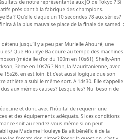
sultats de notre représentante aux JO de Tokyo ? Si
ératifs présidant à la fabrique des champions.
ye Ba ? Qu’elle claque un 10 secondes 78 aux séries?
inira à la plus mauvaise place de la finale de samedi :
ue détenu jusqu’il y a peu par Murielle Ahouré, une
édules? Que Houleye Ba coure au tempo des machines
ompson (médaille d’or du 100m en 10s61), Shelly-Ann
ckson, 3ème en 10s76 ? Non, la Mauritanienne, avec
 15s26, en est loin. Et c’est aussi logique que son
e athlète a subi le même sort. A 14s30. Elle s’appelle
 dus aux mêmes causes? Lesquelles? Nul besoin de
decine et donc avec l’hôpital de requérir une
ces et des équipements adéquats. Si ces conditions
formance soit au rendez-vous même si on peut
tabli que Madame Houleye Ba ait bénéficié de la
e les forçats des pistes? Poser la question, c’est y