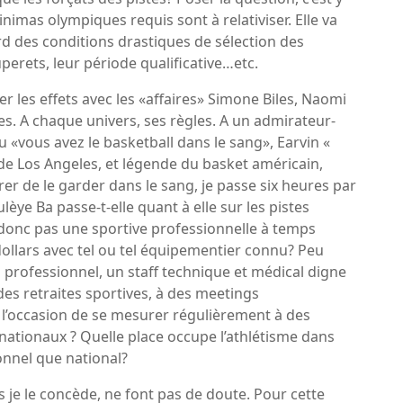
nimas olympiques requis sont à relativiser. Elle va
rd des conditions drastiques de sélection des
erets, leur période qualificative…etc.
r les effets avec les «affaires» Simone Biles, Naomi
s. A chaque univers, ses règles. A un admirateur-
u «vous avez le basketball dans le sang», Earvin «
de Los Angeles, et légende du basket américain,
urer de le garder dans le sang, je passe six heures par
èye Ba passe-t-elle quant à elle sur les pistes
et donc pas une sportive professionnelle à temps
 dollars avec tel ou tel équipementier connu? Peu
 professionnel, un staff technique et médical digne
des retraites sportives, à des meetings
e l’occasion de se mesurer régulièrement à des
ationaux ? Quelle place occupe l’athlétisme dans
nnel que national?
s je le concède, ne font pas de doute. Pour cette