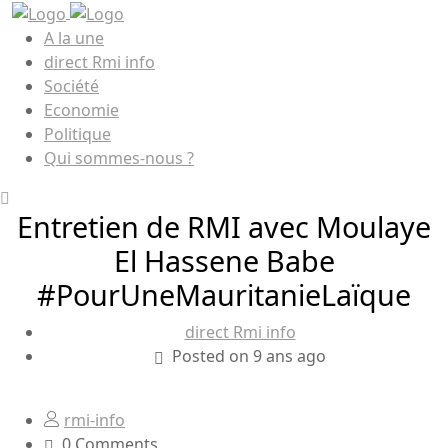
A la une
direct Rmi info
Société
Economie
Politique
Qui sommes-nous ?
Entretien de RMI avec Moulaye
El Hassene Babe
#PourUneMauritanieLaïque
direct Rmi info
Posted on 9 ans ago
rmi-info
0 Comments