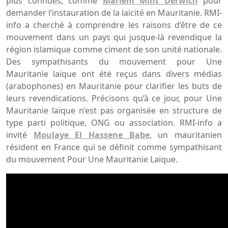
plus connues, comme
Mariem Mint Derwich
pour
demander l’instauration de la laïcité en Mauritanie. RMI-
info a cherché à comprendre les raisons d’être de ce
mouvement dans un pays qui jusque-là revendique la
région islamique comme ciment de son unité nationale.
Des sympathisants du mouvement pour Une
Mauritanie laïque ont été reçus dans divers médias
(arabophones) en Mauritanie pour clarifier les buts de
leurs revendications. Précisons qu’à ce jour, pour Une
Mauritanie laïque n’est pas organisée en structure de
type parti politique, ONG ou association. RMI-info a
invité
Moulaye El Hassene Babe
, un mauritanien
résident en France qui se définit comme sympathisant
du mouvement Pour Une Mauritanie Laïque.