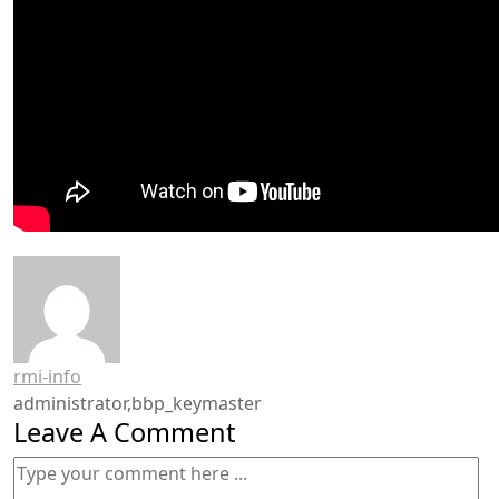
rmi-info
administrator,bbp_keymaster
Leave A Comment