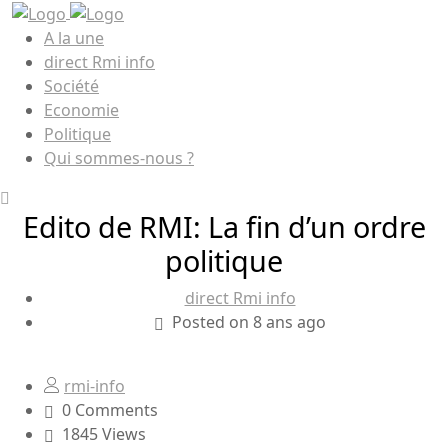
A la une
direct Rmi info
Société
Economie
Politique
Qui sommes-nous ?
Edito de RMI: La fin d’un ordre
politique
direct Rmi info
Posted on 8 ans ago
rmi-info
0 Comments
1845 Views