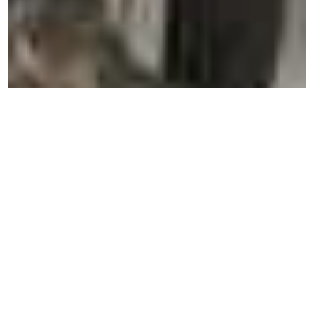
rmi-info
0 Comments
1113 Views
Ce dimanche 05 septembre, les éléments des forces
spéciales guinéennes ont déposé le président de la
République Alpha Condé, âgé de 83 ans et au pouvoir
depuis 2010. Il a été réélu en 2020 pour un troisième
mandat après une révision de la Constitution
controversée.