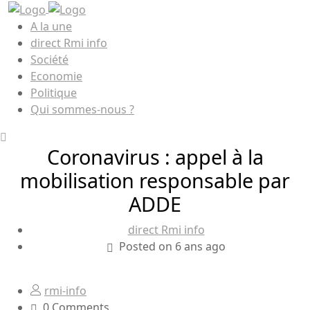
A la une
direct Rmi info
Société
Economie
Politique
Qui sommes-nous ?
Coronavirus : appel à la
mobilisation responsable par
ADDE
direct Rmi info
Posted on 6 ans ago
rmi-info
0 Comments