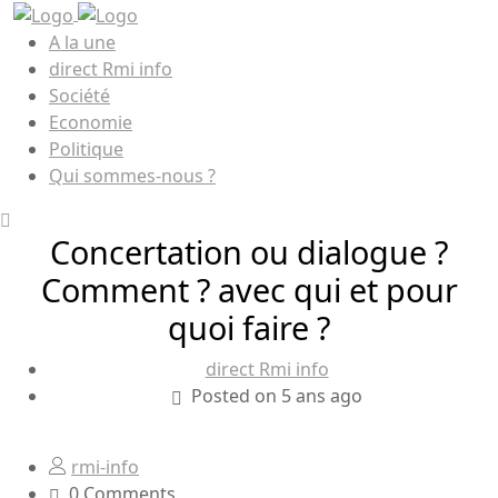
A la une
direct Rmi info
Société
Economie
Politique
Qui sommes-nous ?
Concertation ou dialogue ?
Comment ? avec qui et pour
quoi faire ?
direct Rmi info
Posted on 5 ans ago
rmi-info
0 Comments