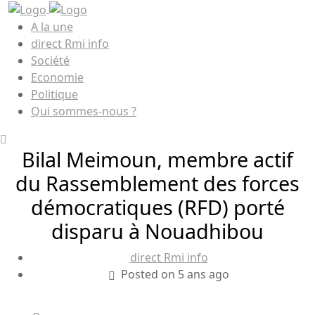
A la une
direct Rmi info
Société
Economie
Politique
Qui sommes-nous ?
Bilal Meimoun, membre actif
du Rassemblement des forces
démocratiques (RFD) porté
disparu à Nouadhibou
direct Rmi info
Posted on 5 ans ago