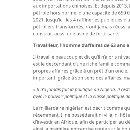
aux importations chinoises. Et depuis 2013, l
pétrole hors norme, d’une capacité de 650 000
2021. Jusqu’ici, les 4 raffineries publiques 
pétroliers transformés, n’ont jamais réussi
construit aussi une usine de fertilisants.
Travailleur, l’homme d’affaires de 63 ans a
Il travaille beaucoup et dit qu’il n’a pris n
est le descendant d’une riche famille comme
propres affaires grâce à un prêt d’un oncle. 
important, grâce à son sens des affaires, 
«
Il n’a jamais fait la politique au Nigeria. Il res
avec le pouvoir politique et la classe politique dan
Le milliardaire nigérian est décrit comme q
récemment. Il ne possèderait ni villa, ni hôt
d’investir en Afrique, afin de participer a
ainsi la première entreprise cotée sur la bo