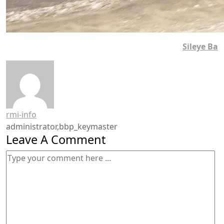
Sileye Ba
rmi-info
administrator,bbp_keymaster
Leave A Comment