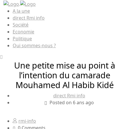
A la une
direct Rmi info
Société
Economie
Politique
Qui sommes-nous ?
Une petite mise au point à
l’intention du camarade
Mouhamed Al Habib Kidé
direct Rmi info
Posted on 6 ans ago
rmi-info
0 Comments