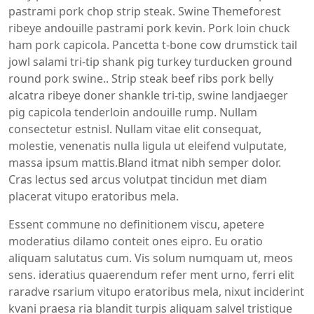
pastrami pork chop strip steak. Swine Themeforest
ribeye andouille pastrami pork kevin. Pork loin chuck
ham pork capicola. Pancetta t-bone cow drumstick tail
jowl salami tri-tip shank pig turkey turducken ground
round pork swine.. Strip steak beef ribs pork belly
alcatra ribeye doner shankle tri-tip, swine landjaeger
pig capicola tenderloin andouille rump. Nullam
consectetur estnisl. Nullam vitae elit consequat,
molestie, venenatis nulla ligula ut eleifend vulputate,
massa ipsum mattis.Bland itmat nibh semper dolor.
Cras lectus sed arcus volutpat tincidun met diam
placerat vitupo eratoribus mela.
Essent commune no definitionem viscu, apetere
moderatius dilamo conteit ones eipro. Eu oratio
aliquam salutatus cum. Vis solum numquam ut, meos
sens. ideratius quaerendum refer ment urno, ferri elit
raradve rsarium vitupo eratoribus mela, nixut inciderint
kvani praesa ria blandit turpis aliquam salvel tristique