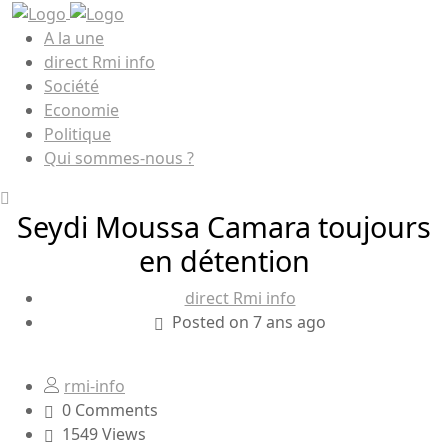
A la une
direct Rmi info
Société
Economie
Politique
Qui sommes-nous ?
Seydi Moussa Camara toujours
en détention
direct Rmi info
Posted on 7 ans ago
rmi-info
0 Comments
1549 Views