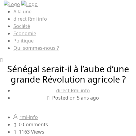
A la une
direct Rmi info
Société
Economie
Politique
Qui sommes-nous ?
Sénégal serait-il à l’aube d’une
grande Révolution agricole ?
direct Rmi info
Posted on 5 ans ago
rmi-info
0 Comments
1163 Views