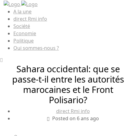
A la une
direct Rmi info
Société
Economie
Politique
Qui sommes-nous ?
Sahara occidental: que se
passe-t-il entre les autorités
marocaines et le Front
Polisario?
direct Rmi info
Posted on 6 ans ago