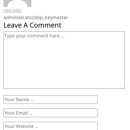
rmi-info
administrator,bbp_keymaster
Leave A Comment