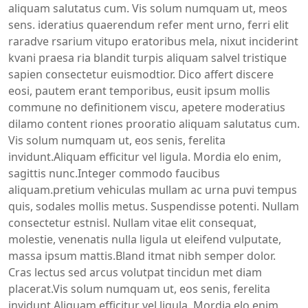
aliquam salutatus cum. Vis solum numquam ut, meos
sens. ideratius quaerendum refer ment urno, ferri elit
raradve rsarium vitupo eratoribus mela, nixut inciderint
kvani praesa ria blandit turpis aliquam salvel tristique
sapien consectetur euismodtior. Dico affert discere
eosi, pautem erant temporibus, eusit ipsum mollis
commune no definitionem viscu, apetere moderatius
dilamo content riones prooratio aliquam salutatus cum.
Vis solum numquam ut, eos senis, ferelita
invidunt.Aliquam efficitur vel ligula. Mordia elo enim,
sagittis nunc.Integer commodo faucibus
aliquam.pretium vehiculas mullam ac urna puvi tempus
quis, sodales mollis metus. Suspendisse potenti. Nullam
consectetur estnisl. Nullam vitae elit consequat,
molestie, venenatis nulla ligula ut eleifend vulputate,
massa ipsum mattis.Bland itmat nibh semper dolor.
Cras lectus sed arcus volutpat tincidun met diam
placerat.Vis solum numquam ut, eos senis, ferelita
invidunt.Aliquam efficitur vel ligula. Mordia elo enim,