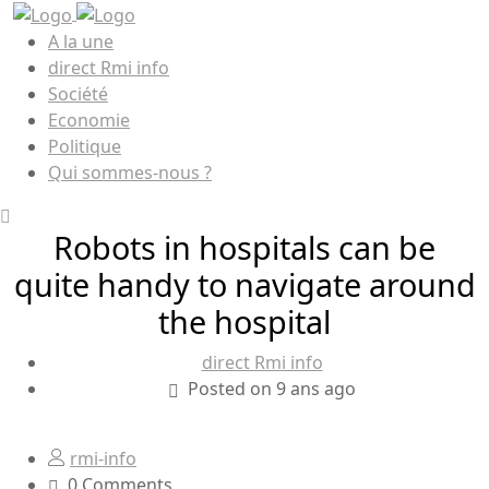
A la une
direct Rmi info
Société
Economie
Politique
Qui sommes-nous ?
Robots in hospitals can be
quite handy to navigate around
the hospital
direct Rmi info
Posted on 9 ans ago
rmi-info
0 Comments