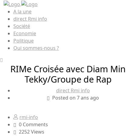
A la une
direct Rmi info
Société
Economie
Politique
Qui sommes-nous ?
RIMe Croisée avec Diam Min
Tekky/Groupe de Rap
direct Rmi info
Posted on 7 ans ago
rmi-info
0 Comments
2252 Views