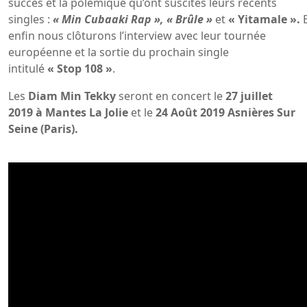
succès et la polémique qu’ont suscités leurs récents
singles :
« Min Cubaaki Rap »,
« Brûle »
et
« Yitamale ».
enfin nous clôturons l’interview avec leur tournée
européenne et la sortie du prochain single
intitulé
« Stop 108 »
.
Les
Diam Min Tekky
seront en concert le
27 juillet
2019 à Mantes La Jolie
et le
24 Août 2019 Asnières Sur
Seine (Paris).