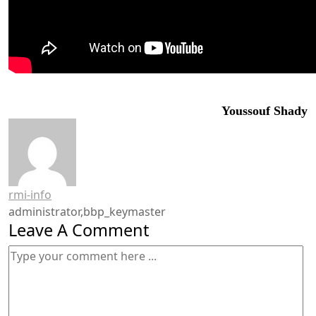
Youssouf
Shady
rmi-info
administrator,bbp_keymaster
Leave A Comment